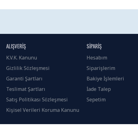
ALIŞVERİŞ
SİPARİŞ
K.V.K. Kanunu
Hesabım
Gizlilik Sözleşmesi
Siparişlerim
Garanti Şartları
Bakiye İşlemleri
Teslimat Şartları
İade Talep
Satış Politikası Sözleşmesi
Sepetim
Kişisel Verileri Koruma Kanunu
© Tüm hakları saklıdır 2024 - StokPar.com