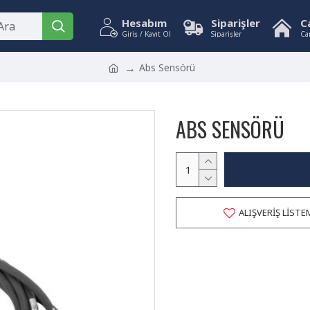
Hesabım
Siparişler
C
Giriş / Kayıt Ol
Siparişler
Ca
Abs Sensörü
ABS SENSÖRÜ
ALIŞVERIŞ LISTE