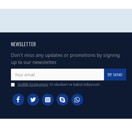
NEWSLETTER
Don't miss any updates or promotions by signing
up to our newsletter.
SEND
Gizlilik Sözleşmesi
'ni okudum ve kabul ediyorum.